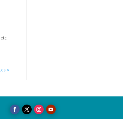
etc.
tes »