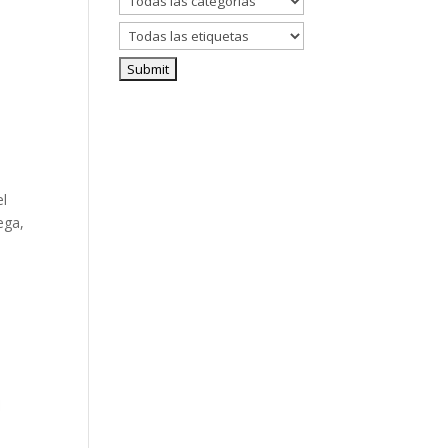
el
ega,