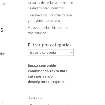
Urdiales de “Villa Marinera” en
, sin
ciudad minero-industrial
Torrelavega: industrialización
y movimiento obrero
s.
Vidas paralelas, historia de
dos abuelos
Filtrar por categorías
Filtrar
adre
por
categorías
Busca contenido
combinando
texto libre
,
categorías y/o
descriptores
(etiquetas)
 la