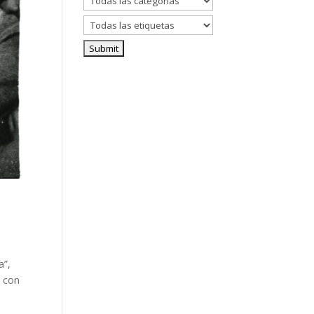
a”,
a con