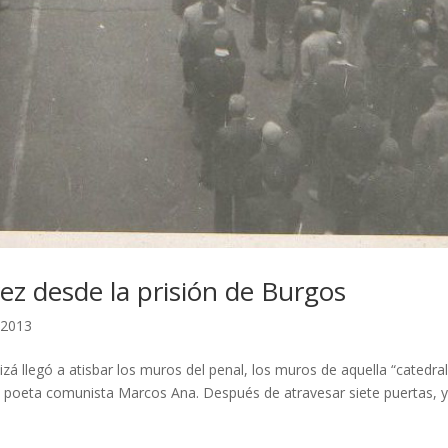
ez desde la prisión de Burgos
 2013
izá llegó a atisbar los muros del penal, los muros de aquella “catedra
el poeta comunista Marcos Ana. Después de atravesar siete puertas, 