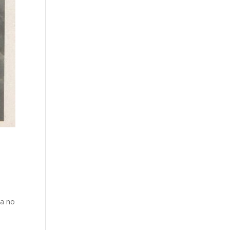
l
ya no