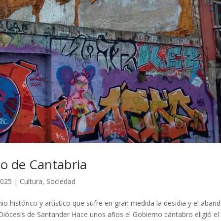
io de Cantabria
2025
|
Cultura
,
Sociedad
o histórico y artístico que sufre en gran medida la desidia y el aban
a Diócesis de Santander Hace unos años el Gobierno cántabro eligió el