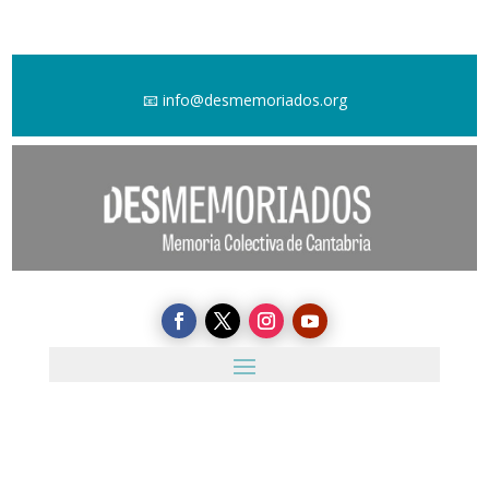
📧
info@desmemoriados.org