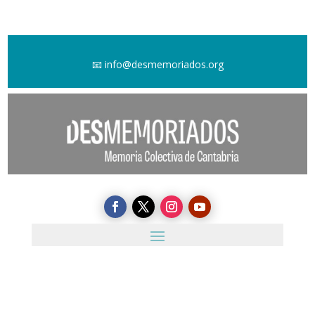
📧
info@desmemoriados.org