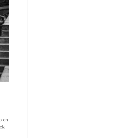
o en
ela