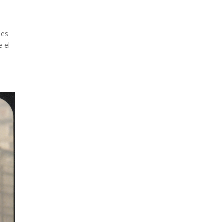
les
e el