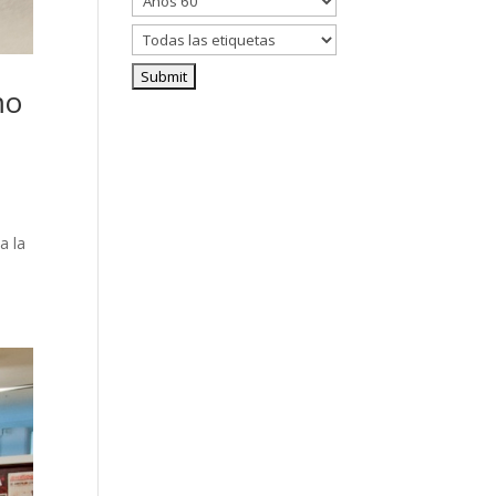
mo
a la